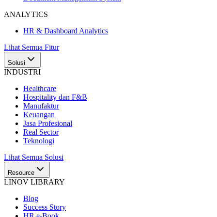
ANALYTICS
HR & Dashboard Analytics
Lihat Semua Fitur
Solusi
INDUSTRI
Healthcare
Hospitality dan F&B
Manufaktur
Keuangan
Jasa Profesional
Real Sector
Teknologi
Lihat Semua Solusi
Resource
LINOV LIBRARY
Blog
Success Story
HR e-Book