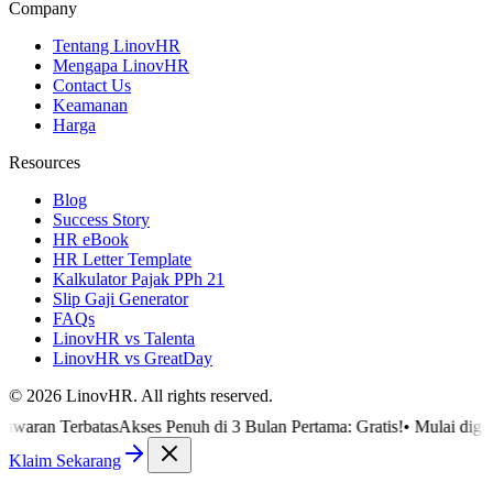
Company
Tentang LinovHR
Mengapa LinovHR
Contact Us
Keamanan
Harga
Resources
Blog
Success Story
HR eBook
HR Letter Template
Kalkulator Pajak PPh 21
Slip Gaji Generator
FAQs
LinovHR vs Talenta
LinovHR vs GreatDay
©
2026
LinovHR. All rights reserved.
Terbatas
Akses Penuh di 3 Bulan Pertama: Gratis!
•
Mulai digitalisasi
Klaim Sekarang