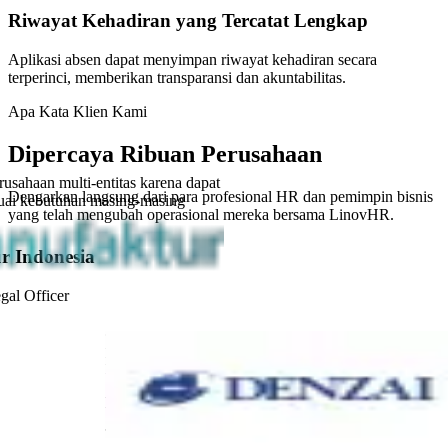
Riwayat Kehadiran yang Tercatat Lengkap
Aplikasi absen dapat menyimpan riwayat kehadiran secara
terperinci, memberikan transparansi dan akuntabilitas.
Apa Kata Klien Kami
Dipercaya Ribuan Perusahaan
usahaan multi-entitas karena dapat
Dengarkan langsung dari para profesional HR dan pemimpin bisnis
uai kebutuhan masing-masing
yang telah mengubah operasional mereka bersama LinovHR.
r Indonesia
al Officer
“
LinovHR sangat mudah digunakan dan memiliki fitur yang
lengkap. Sistem ini sangat membantu menyederhanakan proses
kami, terutama untuk kebutuhan payroll.
”
PT Denzai Heavylift Indonesia
Tria Nisrina Mufidah
-
Admin Executive