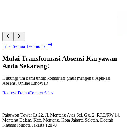
“
Linov
didukun
memban
PT Mi
Asyifa
Lihat Semua Testimonial
Mulai Transformasi Absensi Karyawan
Anda Sekarang!
Hubungi tim kami untuk konsultasi gratis mengenai Aplikasi
Absensi Online LinovHR.
Request Demo
Contact Sales
Pakuwon Tower Lt 22, Jl. Menteng Atas Sel. Gg. 2, RT.3/RW.14,
Menteng Dalam, Kec. Menteng, Kota Jakarta Selatan, Daerah
Khusus Ibukota Jakarta 12870