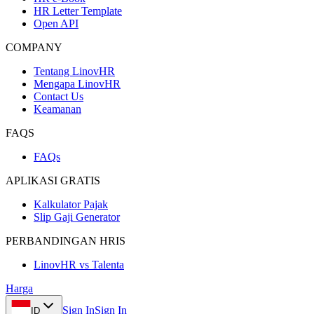
HR Letter Template
Open API
COMPANY
Tentang LinovHR
Mengapa LinovHR
Contact Us
Keamanan
FAQS
FAQs
APLIKASI GRATIS
Kalkulator Pajak
Slip Gaji Generator
PERBANDINGAN HRIS
LinovHR vs Talenta
Harga
Sign In
Sign In
ID