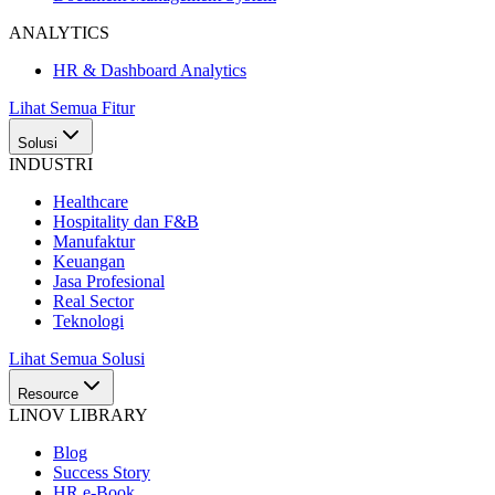
ANALYTICS
HR & Dashboard Analytics
Lihat Semua Fitur
Solusi
INDUSTRI
Healthcare
Hospitality dan F&B
Manufaktur
Keuangan
Jasa Profesional
Real Sector
Teknologi
Lihat Semua Solusi
Resource
LINOV LIBRARY
Blog
Success Story
HR e-Book