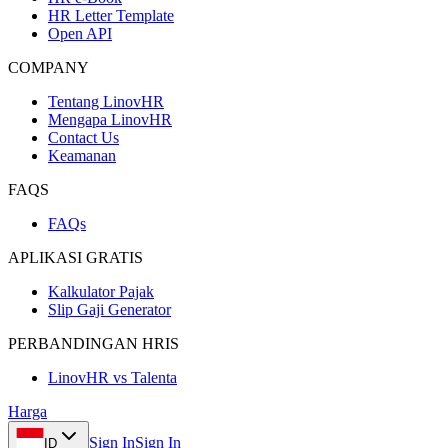
HR Letter Template
Open API
COMPANY
Tentang LinovHR
Mengapa LinovHR
Contact Us
Keamanan
FAQS
FAQs
APLIKASI GRATIS
Kalkulator Pajak
Slip Gaji Generator
PERBANDINGAN HRIS
LinovHR vs Talenta
Harga
Sign In
Sign In
ID