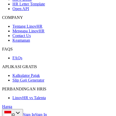
HR Letter Template
Open API
COMPANY
Tentang LinovHR
Mengapa LinovHR
Contact Us
Keamanan
FAQS
FAQs
APLIKASI GRATIS
Kalkulator Pajak
Slip Gaji Generator
PERBANDINGAN HRIS
LinovHR vs Talenta
Harga
Sign In
Sign In
ID