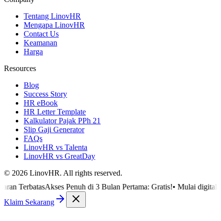
Tentang LinovHR
Mengapa LinovHR
Contact Us
Keamanan
Harga
Resources
Blog
Success Story
HR eBook
HR Letter Template
Kalkulator Pajak PPh 21
Slip Gaji Generator
FAQs
LinovHR vs Talenta
LinovHR vs GreatDay
©
2026
LinovHR. All rights reserved.
batas
Akses Penuh di 3 Bulan Pertama: Gratis!
•
Mulai digitalisasi HR
Klaim Sekarang