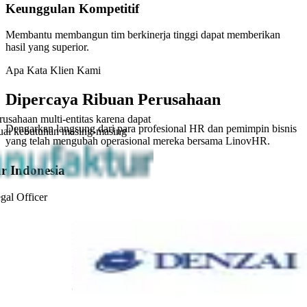
Keunggulan Kompetitif
Membantu membangun tim berkinerja tinggi dapat memberikan
hasil yang superior.
Apa Kata Klien Kami
Dipercaya Ribuan Perusahaan
usahaan multi-entitas karena dapat
Dengarkan langsung dari para profesional HR dan pemimpin bisnis
uai kebutuhan masing-masing
yang telah mengubah operasional mereka bersama LinovHR.
r Indonesia
al Officer
“
LinovHR sangat mudah digunakan dan memiliki fitur yang
lengkap. Sistem ini sangat membantu menyederhanakan proses
kami, terutama untuk kebutuhan payroll.
”
PT Denzai Heavylift Indonesia
Tria Nisrina Mufidah
-
Admin Executive