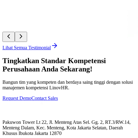
“
Linov
didukun
memban
PT Mi
Asyifa
Lihat Semua Testimonial
Tingkatkan Standar Kompetensi
Perusahaan Anda Sekarang!
Bangun tim yang kompeten dan berdaya saing tinggi dengan solusi
manajemen kompetensi LinovHR.
Request Demo
Contact Sales
Pakuwon Tower Lt 22, Jl. Menteng Atas Sel. Gg. 2, RT.3/RW.14,
Menteng Dalam, Kec. Menteng, Kota Jakarta Selatan, Daerah
Khusus Ibukota Jakarta 12870