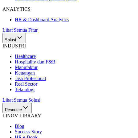
ANALYTICS
HR & Dashboard Analytics
Lihat Semua Fitur
Solusi
INDUSTRI
Healthcare
Hospitality dan F&B
Manufaktur
Keuangan
Jasa Profesional
Real Sector
Teknologi
Lihat Semua Solusi
Resource
LINOV LIBRARY
Blog
Success Story
HR e-Book