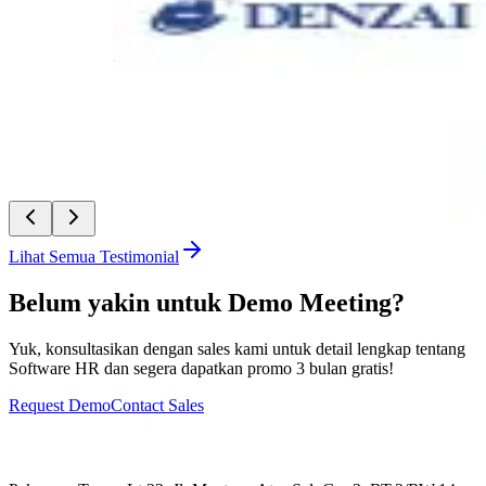
PT Denzai Heavylift Indonesia
Tria Nisrina Mufidah
-
Admin Executive
“
Linov
didukun
memban
PT Mi
Asyifa
Lihat Semua Testimonial
Belum yakin untuk Demo Meeting?
Yuk, konsultasikan dengan sales kami untuk detail lengkap tentang
Software HR dan segera dapatkan promo 3 bulan gratis!
Request Demo
Contact Sales