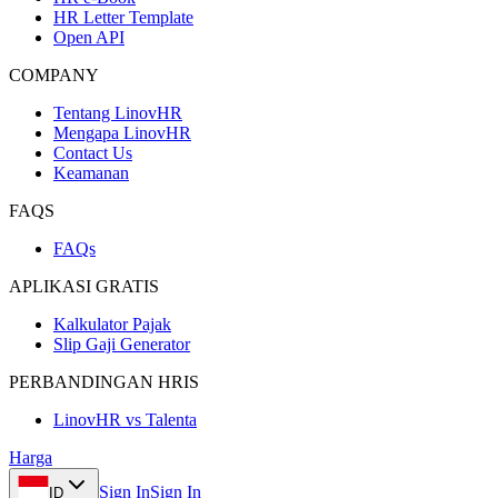
HR Letter Template
Open API
COMPANY
Tentang LinovHR
Mengapa LinovHR
Contact Us
Keamanan
FAQS
FAQs
APLIKASI GRATIS
Kalkulator Pajak
Slip Gaji Generator
PERBANDINGAN HRIS
LinovHR vs Talenta
Harga
Sign In
Sign In
ID