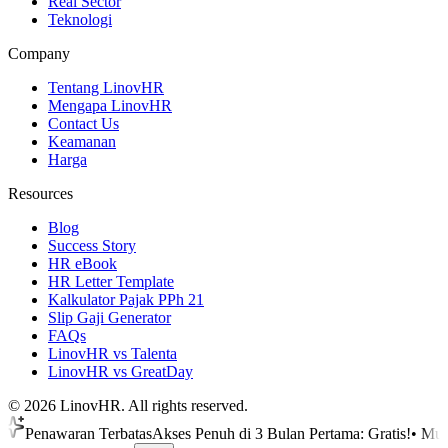
Real Sector
Teknologi
Company
Tentang LinovHR
Mengapa LinovHR
Contact Us
Keamanan
Harga
Resources
Blog
Success Story
HR eBook
HR Letter Template
Kalkulator Pajak PPh 21
Slip Gaji Generator
FAQs
LinovHR vs Talenta
LinovHR vs GreatDay
©
2026
LinovHR. All rights reserved.
awaran Terbatas
Akses Penuh di 3 Bulan Pertama: Gratis!
•
Mulai digit