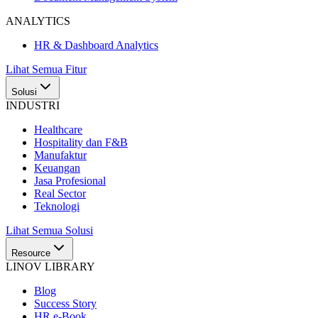
ANALYTICS
HR & Dashboard Analytics
Lihat Semua Fitur
Solusi
INDUSTRI
Healthcare
Hospitality dan F&B
Manufaktur
Keuangan
Jasa Profesional
Real Sector
Teknologi
Lihat Semua Solusi
Resource
LINOV LIBRARY
Blog
Success Story
HR e-Book