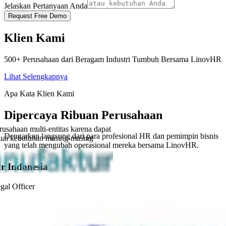
Jelaskan Pertanyaan Anda
Request Free Demo
Klien Kami
500+ Perusahaan dari Beragam Industri Tumbuh Bersama LinovHR
Lihat Selengkapnya
Apa Kata Klien Kami
Dipercaya Ribuan Perusahaan
usahaan multi-entitas karena dapat
Dengarkan langsung dari para profesional HR dan pemimpin bisnis
uai kebutuhan masing-masing
yang telah mengubah operasional mereka bersama LinovHR.
r Indonesia
al Officer
“
LinovHR sangat mudah digunakan dan memiliki fitur yang
lengkap. Sistem ini sangat membantu menyederhanakan proses
kami, terutama untuk kebutuhan payroll.
”