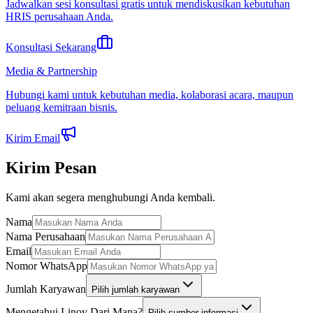
Jadwalkan sesi konsultasi gratis untuk mendiskusikan kebutuhan
HRIS perusahaan Anda.
Konsultasi Sekarang
Media & Partnership
Hubungi kami untuk kebutuhan media, kolaborasi acara, maupun
peluang kemitraan bisnis.
Kirim Email
Kirim Pesan
Kami akan segera menghubungi Anda kembali.
Nama
Nama Perusahaan
Email
Nomor WhatsApp
Jumlah Karyawan
Pilih jumlah karyawan
Mengetahui Linov Dari Mana?
Pilih sumber informasi