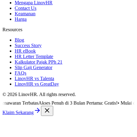
Mengapa LinovHR
Contact Us
Keamanan
Harga
Resources
Blog
Success Story
HR eBook
HR Letter Template
Kalkulator Pajak PPh 21
Slip Gaji Generator
FAQs
LinovHR vs Talenta
LinovHR vs GreatDay
©
2026
LinovHR. All rights reserved.
an Terbatas
Akses Penuh di 3 Bulan Pertama: Gratis!
•
Mulai digitalis
Klaim Sekarang