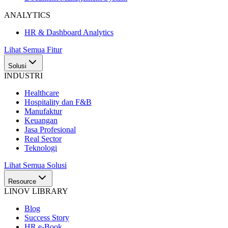
ANALYTICS
HR & Dashboard Analytics
Lihat Semua Fitur
Solusi
INDUSTRI
Healthcare
Hospitality dan F&B
Manufaktur
Keuangan
Jasa Profesional
Real Sector
Teknologi
Lihat Semua Solusi
Resource
LINOV LIBRARY
Blog
Success Story
HR e-Book