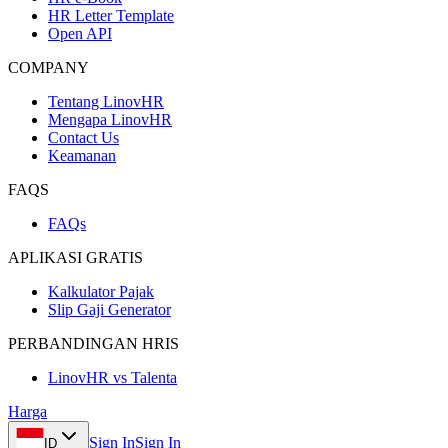
HR Letter Template
Open API
COMPANY
Tentang LinovHR
Mengapa LinovHR
Contact Us
Keamanan
FAQS
FAQs
APLIKASI GRATIS
Kalkulator Pajak
Slip Gaji Generator
PERBANDINGAN HRIS
LinovHR vs Talenta
Harga
Sign In
Sign In
ID