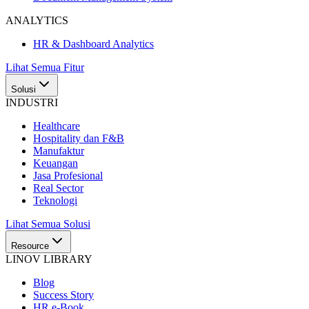
ANALYTICS
HR & Dashboard Analytics
Lihat Semua Fitur
Solusi
INDUSTRI
Healthcare
Hospitality dan F&B
Manufaktur
Keuangan
Jasa Profesional
Real Sector
Teknologi
Lihat Semua Solusi
Resource
LINOV LIBRARY
Blog
Success Story
HR e-Book