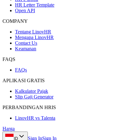
HR Letter Template
Open API
COMPANY
Tentang LinovHR
Mengapa LinovHR
Contact Us
Keamanan
FAQS
FAQs
APLIKASI GRATIS
Kalkulator Pajak
Slip Gaji Generator
PERBANDINGAN HRIS
LinovHR vs Talenta
Harga
Sign In
Sign In
ID