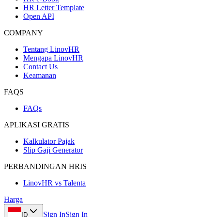
HR Letter Template
Open API
COMPANY
Tentang LinovHR
Mengapa LinovHR
Contact Us
Keamanan
FAQS
FAQs
APLIKASI GRATIS
Kalkulator Pajak
Slip Gaji Generator
PERBANDINGAN HRIS
LinovHR vs Talenta
Harga
Sign In
Sign In
ID