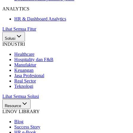
ANALYTICS
HR & Dashboard Analytics
Lihat Semua Fitur
Solusi
INDUSTRI
Healthcare
Hospitality dan F&B
Manufaktur
Keuangan
Jasa Profesional
Real Sector
Teknologi
Lihat Semua Solusi
Resource
LINOV LIBRARY
Blog
Success Story
HR e-Book