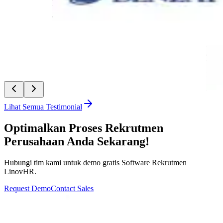
PT Denzai Heavylift Indonesia
Tria Nisrina Mufidah
-
Admin Executive
“
Linov
didukun
memban
PT Mi
Asyifa
Lihat Semua Testimonial
Optimalkan Proses Rekrutmen
Perusahaan Anda Sekarang!
Hubungi tim kami untuk demo gratis Software Rekrutmen
LinovHR.
Request Demo
Contact Sales