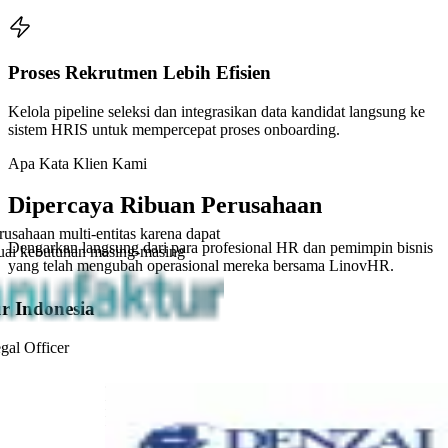
Proses Rekrutmen Lebih Efisien
Kelola pipeline seleksi dan integrasikan data kandidat langsung ke
sistem HRIS untuk mempercepat proses onboarding.
Apa Kata Klien Kami
Dipercaya Ribuan Perusahaan
usahaan multi-entitas karena dapat
Dengarkan langsung dari para profesional HR dan pemimpin bisnis
uai kebutuhan masing-masing
yang telah mengubah operasional mereka bersama LinovHR.
r Indonesia
al Officer
“
LinovHR sangat mudah digunakan dan memiliki fitur yang
lengkap. Sistem ini sangat membantu menyederhanakan proses
kami, terutama untuk kebutuhan payroll.
”