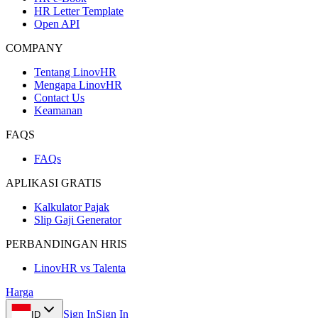
HR Letter Template
Open API
COMPANY
Tentang LinovHR
Mengapa LinovHR
Contact Us
Keamanan
FAQS
FAQs
APLIKASI GRATIS
Kalkulator Pajak
Slip Gaji Generator
PERBANDINGAN HRIS
LinovHR vs Talenta
Harga
Sign In
Sign In
ID