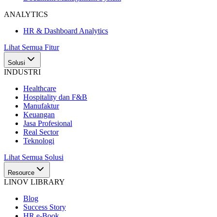
ANALYTICS
HR & Dashboard Analytics
Lihat Semua Fitur
Solusi
INDUSTRI
Healthcare
Hospitality dan F&B
Manufaktur
Keuangan
Jasa Profesional
Real Sector
Teknologi
Lihat Semua Solusi
Resource
LINOV LIBRARY
Blog
Success Story
HR e-Book