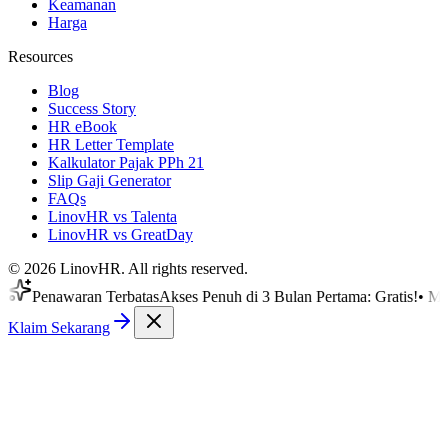
Keamanan
Harga
Resources
Blog
Success Story
HR eBook
HR Letter Template
Kalkulator Pajak PPh 21
Slip Gaji Generator
FAQs
LinovHR vs Talenta
LinovHR vs GreatDay
©
2026
LinovHR. All rights reserved.
nawaran Terbatas
Akses Penuh di 3 Bulan Pertama: Gratis!
•
Mulai dig
Klaim Sekarang