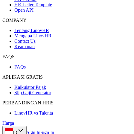
HR Letter Template
Open API
COMPANY
Tentang LinovHR
Mengapa LinovHR
Contact Us
Keamanan
FAQS
FAQs
APLIKASI GRATIS
Kalkulator Pajak
Slip Gaji Generator
PERBANDINGAN HRIS
LinovHR vs Talenta
Harga
Sign In
Sign In
ID