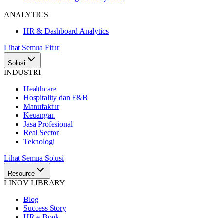
ANALYTICS
HR & Dashboard Analytics
Lihat Semua Fitur
Solusi
INDUSTRI
Healthcare
Hospitality dan F&B
Manufaktur
Keuangan
Jasa Profesional
Real Sector
Teknologi
Lihat Semua Solusi
Resource
LINOV LIBRARY
Blog
Success Story
HR e-Book